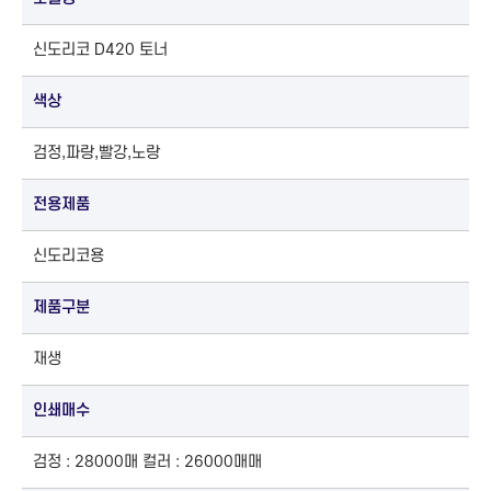
신도리코 D420 토너
색상
검정,파랑,빨강,노랑
전용제품
신도리코용
제품구분
재생
인쇄매수
검정 : 28000매 컬러 : 26000매매