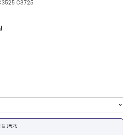
C3525 C3725
원
세트 [특가]