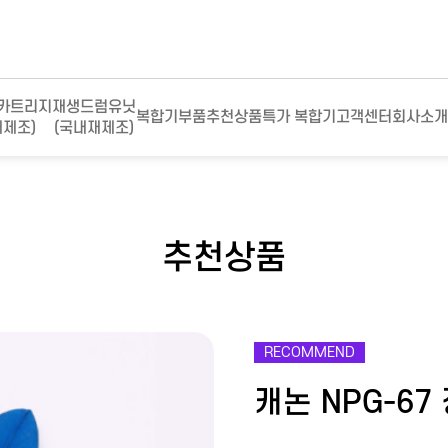
카트리지
재생드럼유닛
복합기부품
추천상품
특가 복합기
고객센터
회사소개
재제조)
(국내재제조)
추천상품
RECOMMEND
캐논 NPG-67