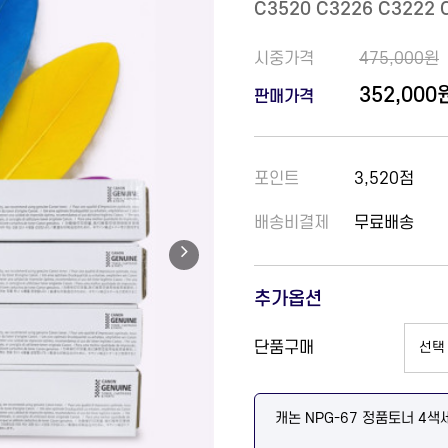
C3520 C3226 C3222 
시중가격
475,000원
352,000
판매가격
포인트
3,520점
배송비결제
무료배송
추가옵션
단품구매
캐논 NPG-67 정품토너 4색