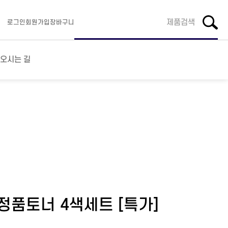
로그인
회원가입
장바구니
오시는 길
 정품토너 4색세트 [특가]